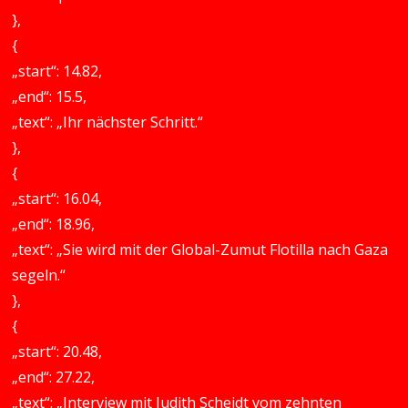
},
{
„start“: 14.82,
„end“: 15.5,
„text“: „Ihr nächster Schritt.“
},
{
„start“: 16.04,
„end“: 18.96,
„text“: „Sie wird mit der Global-Zumut Flotilla nach Gaza
segeln.“
},
{
„start“: 20.48,
„end“: 27.22,
„text“: „Interview mit Judith Scheidt vom zehnten