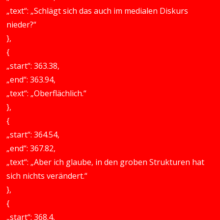
„text“: „Schlägt sich das auch im medialen Diskurs
nieder?“
},
{
„start“: 363.38,
„end“: 363.94,
„text“: „Oberflächlich.“
},
{
„start“: 364.54,
„end“: 367.82,
„text“: „Aber ich glaube, in den groben Strukturen hat
sich nichts verändert.“
},
{
„start“: 368.4,