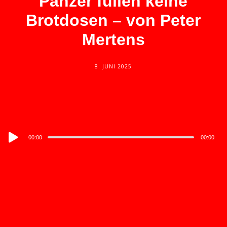
Panzer füllen keine
Brotdosen – von Peter
Mertens
8. JUNI 2025
Audio
00:00
00:00
Player