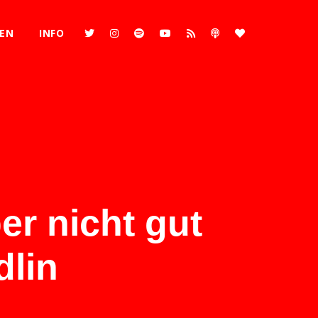
REN
INFO
er nicht gut
dlin