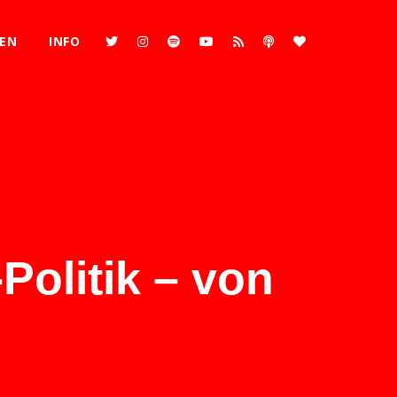
REN
INFO
Politik – von
2x