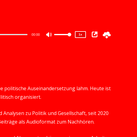
1.5x
1.25x
1x
0.75x
00:00
1x
Use
Up/Down
Arrow
keys
to
increase
e politische Auseinandersetzung lahm. Heute ist
or
itisch organisiert.
decrease
volume.
Analysen zu Politik und Gesellschaft, seit 2020
 Beiträge als Audioformat zum Nachhören.