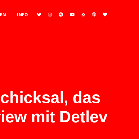
REN
INFO
chicksal, das
iew mit Detlev