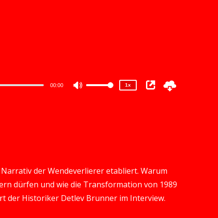
2x
1.5x
1.25x
1x
0.75x
00:00
1x
Use
Up/Down
Arrow
keys
to
increase
s Narrativ der Wendeverlierer etabliert. Warum
or
nern dürfen und wie die Transformation von 1989
decrease
rt der Historiker Detlev Brunner im Interview.
volume.