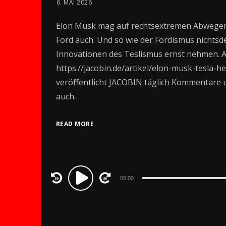
6. MAI 2026
Elon Musk mag auf rechtsextremen Abwegen 
Ford auch. Und so wie der Fordismus nichts
Innovationen des Teslismus ernst nehmen. Ar
https://jacobin.de/artikel/elon-musk-tesla-h
veröffentlicht JACOBIN täglich Kommentare un
auch…
READ MORE
Audio
00:00
Player