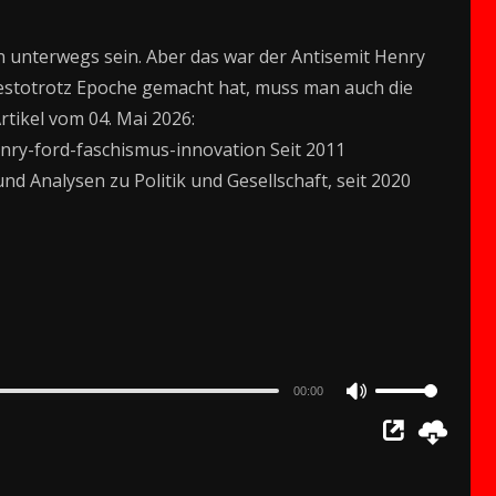
unterwegs sein. Aber das war der Antisemit Henry
destotrotz Epoche gemacht hat, muss man auch die
tikel vom 04. Mai 2026:
enry-ford-faschismus-innovation Seit 2011
d Analysen zu Politik und Gesellschaft, seit 2020
00:00
Use
Up/Down
Arrow
keys