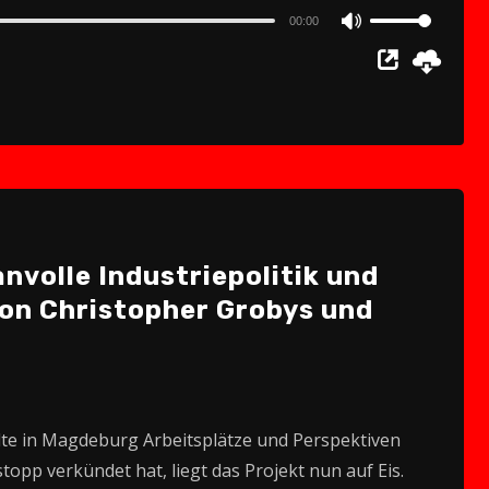
00:00
Use
Up/Down
Arrow
keys
to
increase
or
decrease
nvolle Industriepolitik und
volume.
von Christopher Grobys und
llte in Magdeburg Arbeitsplätze und Perspektiven
pp verkündet hat, liegt das Projekt nun auf Eis.