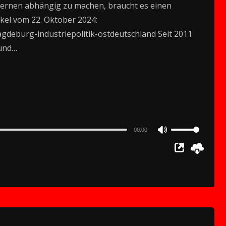
nzernen abhängig zu machen, braucht es einen
ikel vom 22. Oktober 2024:
magdeburg-industriepolitik-ostdeutschland Seit 2011
 und…
00:00
Use
Up/Down
Arrow
keys
to
increase
or