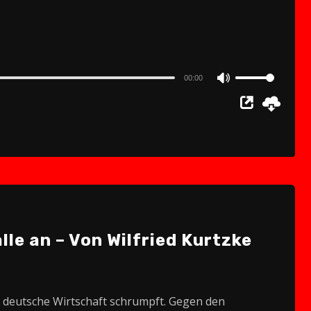
00:00
Use
Up/Down
Arrow
keys
to
increase
or
decrease
alle an – Von Wilfried Kurtzke
volume.
te deutsche Wirtschaft schrumpft. Gegen den