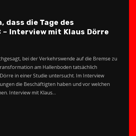
or
decrease
, dass die Tage des
volume.
 – Interview mit Klaus Dörre
achgesagt, bei der Verkehrswende auf die Bremse zu
 Transformation am Hallenboden tatsächlich
örre in einer Studie untersucht. Im Interview
tungen die Beschäftigten haben und vor welchen
n. Interview mit Klaus…