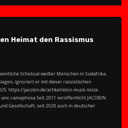
to
increase
or
decrease
lten Heimat den Rassismus
volume.
meintliche Schicksal weißer Menschen in Südafrika.
agen, ignoriert er mit dieser rassistischen
25: https://jacobin.de/artikel/elon-musk-tesla-
-anc-ramaphosa Seit 2011 veröffentlicht JACOBIN
nd Gesellschaft, seit 2020 auch in deutscher