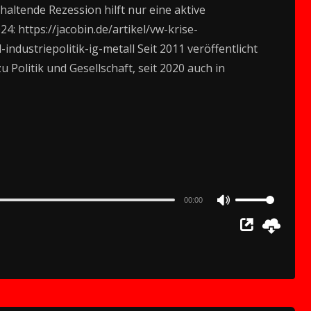
altende Rezession hilft nur eine aktive
4: https://jacobin.de/artikel/vw-krise-
ndustriepolitik-ig-metall Seit 2011 veröffentlicht
Politik und Gesellschaft, seit 2020 auch in
00:00
Use
Up/Down
Arrow
keys
to
increase