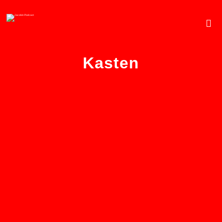
Kasten
Indiens Bauernschaft
mobilisiert gegen Modi –
von Shinzani Jain
9. APRIL 2024