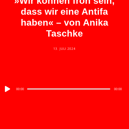
»Wir können froh sein,
dass wir eine Antifa
haben« – von Anika
Taschke
13. JULI 2024
Audio
00:00
00:00
Player