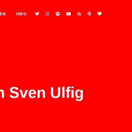
REN
INFO
 Sven Ulfig