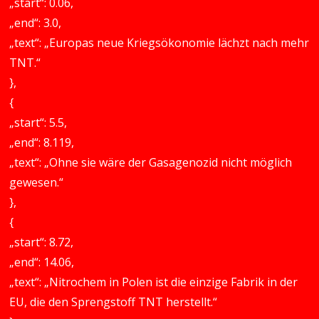
„start“: 0.06,
„end“: 3.0,
„text“: „Europas neue Kriegsökonomie lächzt nach mehr
TNT.“
},
{
„start“: 5.5,
„end“: 8.119,
„text“: „Ohne sie wäre der Gasagenozid nicht möglich
gewesen.“
},
{
„start“: 8.72,
„end“: 14.06,
„text“: „Nitrochem in Polen ist die einzige Fabrik in der
EU, die den Sprengstoff TNT herstellt.“