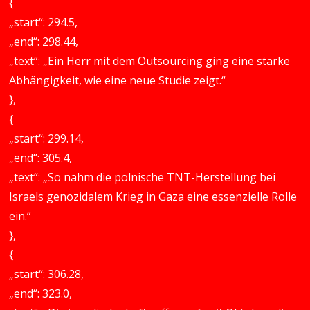
{
„start“: 294.5,
„end“: 298.44,
„text“: „Ein Herr mit dem Outsourcing ging eine starke
Abhängigkeit, wie eine neue Studie zeigt.“
},
{
„start“: 299.14,
„end“: 305.4,
„text“: „So nahm die polnische TNT-Herstellung bei
Israels genozidalem Krieg in Gaza eine essenzielle Rolle
ein.“
},
{
„start“: 306.28,
„end“: 323.0,