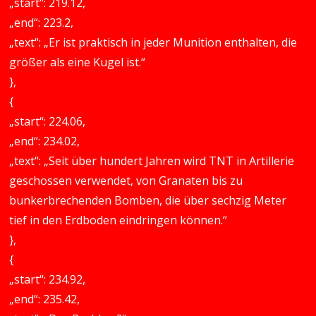
„start“: 219.12,
„end“: 223.2,
„text“: „Er ist praktisch in jeder Munition enthalten, die
größer als eine Kugel ist.“
},
{
„start“: 224.06,
„end“: 234.02,
„text“: „Seit über hundert Jahren wird TNT in Artillerie
geschossen verwendet, von Granaten bis zu
bunkerbrechenden Bomben, die über sechzig Meter
tief in den Erdboden eindringen können.“
},
{
„start“: 234.92,
„end“: 235.42,