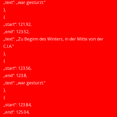
„text“: „war gestürzt.“
},
{
„start“: 121.92,
„end“: 123.52,
„text“: „Zu Beginn des Winters, in der Mitte von der
C.I.A.“
},
{
„start“: 123.56,
„end“: 123.8,
„text“: „war gestürzt.“
},
{
„start“: 123.84,
„end“: 125.04,