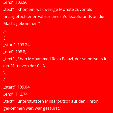
„end“: 102.56,
„text“: „Khomeini war wenige Monate zuvor als
unangefochtener Führer eines Volksaufstands an die
Macht gekommen.“
},
{
„start“: 103.24,
„end“: 108.8,
„text“: „Shah Mohammed Reza Palavi, der seinerseits in
der Mitte von der C.I.A.“
},
{
„start“: 109.04,
„end“: 112.74,
„text“: „unterstützten Militärputsch auf den Thron
gekommen war, war gestürzt.“