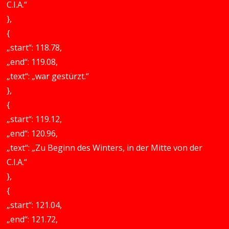
C.I.A.“
},
{
„start“: 118.78,
„end“: 119.08,
„text“: „war gestürzt.“
},
{
„start“: 119.12,
„end“: 120.96,
„text“: „Zu Beginn des Winters, in der Mitte von der
C.I.A.“
},
{
„start“: 121.04,
„end“: 121.72,