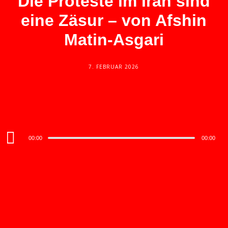
Die Proteste im Iran sind
eine Zäsur – von Afshin
Matin-Asgari
7. FEBRUAR 2026
Audio
00:00
00:00
Player