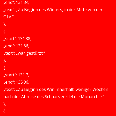
„end“: 131.34,
„text“: „Zu Beginn des Winters, in der Mitte von der
C.I.A.“
},
{
„start“: 131.38,
„end“: 131.66,
„text“: „war gestürzt.“
},
{
„start“: 131.7,
„end“: 135.96,
„text“: „Zu Beginn des Win Innerhalb weniger Wochen
nach der Abreise des Schaars zerfiel die Monarchie.“
},
{