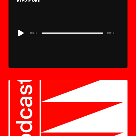
READ MORE
Audio
00:00
00:00
Player