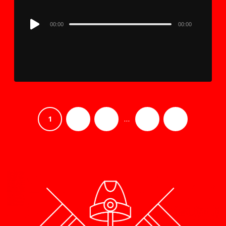
Audio
00:00
00:00
Player
…
1
2
3
7
›