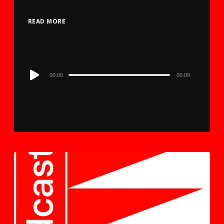
READ MORE
Audio
00:00
00:00
Player