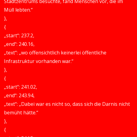
Stadtzentrums besuchte, fand Menschen vor, die im
Müll lebten.“
},
{
„start“: 237.2,
„end“: 240.16,
„text“: „wo offensichtlich keinerlei öffentliche
Infrastruktur vorhanden war.“
},
{
„start“: 241.02,
„end“: 243.94,
„text“: „Dabei war es nicht so, dass sich die Darnis nicht
bemüht hätte.“
},
{