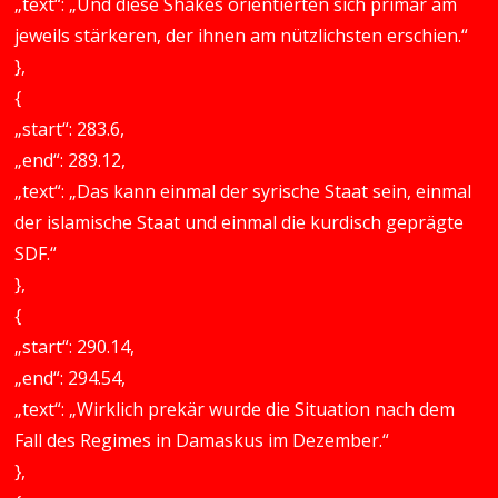
„text“: „Und diese Shakes orientierten sich primär am
jeweils stärkeren, der ihnen am nützlichsten erschien.“
},
{
„start“: 283.6,
„end“: 289.12,
„text“: „Das kann einmal der syrische Staat sein, einmal
der islamische Staat und einmal die kurdisch geprägte
SDF.“
},
{
„start“: 290.14,
„end“: 294.54,
„text“: „Wirklich prekär wurde die Situation nach dem
Fall des Regimes in Damaskus im Dezember.“
},