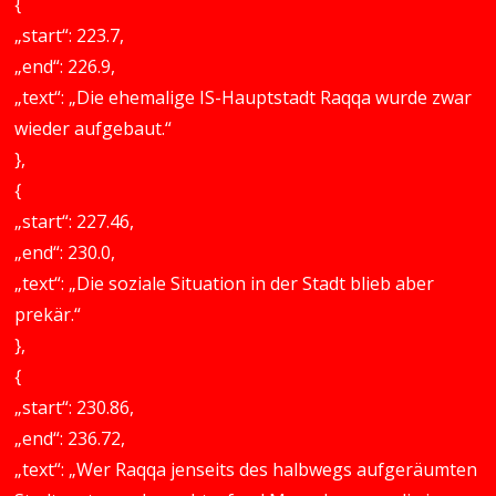
{
„start“: 223.7,
„end“: 226.9,
„text“: „Die ehemalige IS-Hauptstadt Raqqa wurde zwar
wieder aufgebaut.“
},
{
„start“: 227.46,
„end“: 230.0,
„text“: „Die soziale Situation in der Stadt blieb aber
prekär.“
},
{
„start“: 230.86,
„end“: 236.72,
„text“: „Wer Raqqa jenseits des halbwegs aufgeräumten