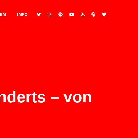
REN
INFO
nderts – von