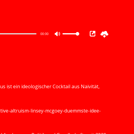
00:00
Use
Up/Down
Arrow
keys
to
increase
s ist ein ideologischer Cocktail aus Naivität,
or
decrease
volume.
fective-altruism-linsey-mcgoey-duemmste-idee-