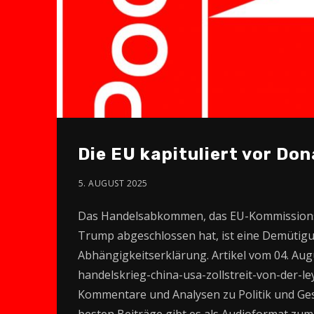
Die EU kapituliert vor Don
5. AUGUST 2025
Das Handelsabkommen, das EU-Kommissionsp
Trump abgeschlossen hat, ist eine Demütigun
Abhängigkeitserklärung. Artikel vom 04. Augus
handelskrieg-china-usa-zollstreit-von-der-le
Kommentare und Analysen zu Politik und Gesel
besten Beiträge gibt es als Audioformat zu