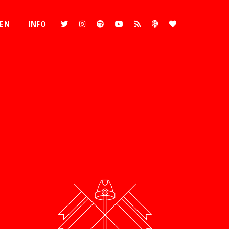
REN
INFO