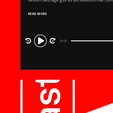
READ MORE
Audio
00:00
Player