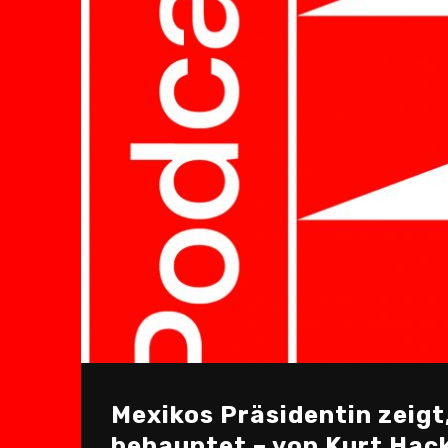
Mexikos Präsidentin zeigt
behauptet – von Kurt Hac