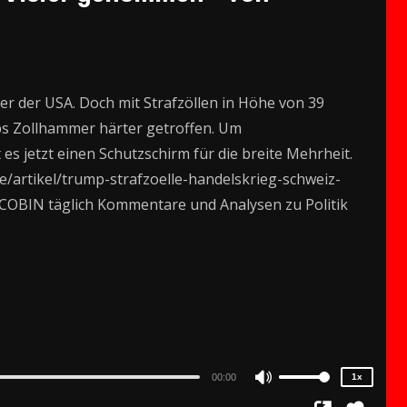
r der USA. Doch mit Strafzöllen in Höhe von 39
ps Zollhammer härter getroffen. Um
s jetzt einen Schutzschirm für die breite Mehrheit.
de/artikel/trump-strafzoelle-handelskrieg-schweiz-
 JACOBIN täglich Kommentare und Analysen zu Politik
2x
1.5x
1.25x
1x
0.75x
00:00
1x
Use