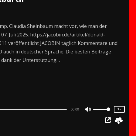
ump. Claudia Sheinbaum macht vor, wie man der
7. Juli 2025: https://jacobin.de/artikel/donald-
011 veröffentlicht JACOBIN täglich Kommentare und
20 auch in deutscher Sprache. Die besten Beiträge
r dank der Unterstützung…
2x
1.5x
1.25x
1x
0.75x
00:00
1x
Use
Up/Down
Arrow