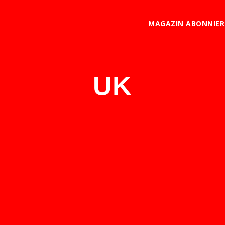
MAGAZIN ABONNIE
UK
 darum gehen, Menschen zu
 mit Jeremy Corbyn