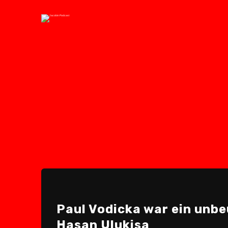
Paul Vodicka war ein unbe
Hasan Ulukisa