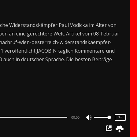
sche Widerstandskämpfer Paul Vodicka im Alter von
en an eine gerechtere Welt. Artikel vom 08. Februar
ka-nachruf-wien-oesterreich-widerstandskaempfer-
11 veröffentlicht JACOBIN täglich Kommentare und
20 auch in deutscher Sprache. Die besten Beiträge
2x
1.5x
1.25x
1x
0.75x
00:00
1x
Use
Up/Down