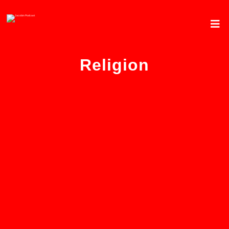
Religion
Der »Leitkultur«-Kampf
spielt dem Islamismus in die
Karten – von Ilyas Ibn Karim
14. JUNI 2024