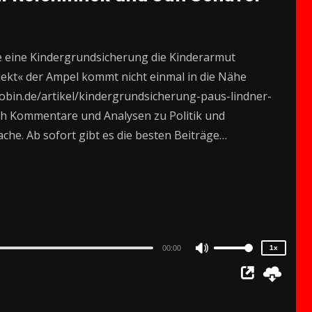
 eine Kindergrundsicherung die Kinderarmut
ojekt« der Ampel kommt nicht einmal in die Nähe
acobin.de/artikel/kindergrundsicherung-paus-lindner-
ich Kommentare und Analysen zu Politik und
ache. Ab sofort gibt es die besten Beiträge…
2x
1.5x
1.25x
1x
0.75x
00:00
1x
Use
Up/Down
Arrow