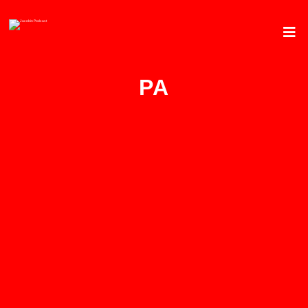
PA
Wie das Leben der
Palästinenser vor dem 7.
Oktober aussah – Interview
mit Amira Hass