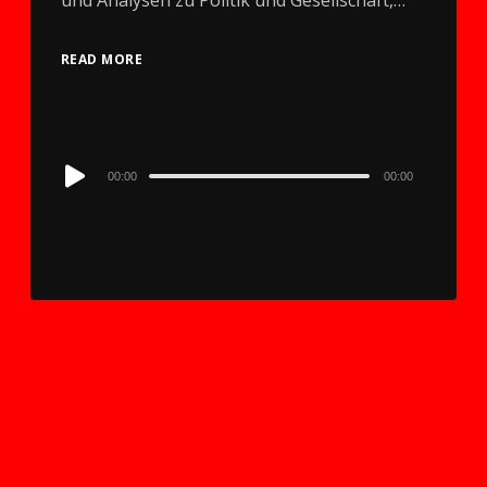
und Analysen zu Politik und Gesellschaft,…
READ MORE
Audio
00:00
00:00
Player