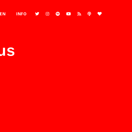
REN
INFO
us