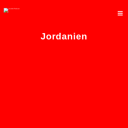
Jordanien
UNRWA-Kürzungen haben
verheerende Folgen für die
Menschen in Gaza – von
Robin Jaspert