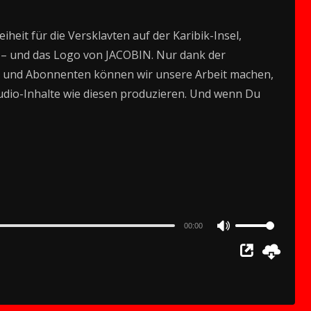
iheit für die Versklavten auf der Karibik-Insel,
t – und das Logo von JACOBIN. Nur dank der
und Abonnenten können wir unsere Arbeit machen,
dio-Inhalte wie diesen produzieren. Und wenn Du
00:00
Use
Up/Down
Arrow
keys
to