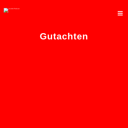
Gutachten
Auch Energiekonzerne
lassen sich
vergesellschaften – von
Justus Henze