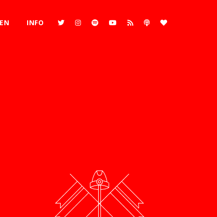
REN
INFO