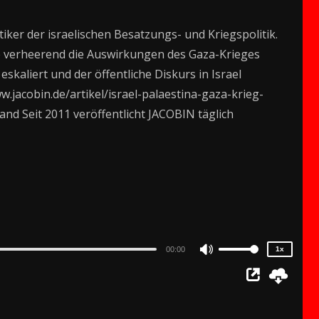
iker der israelischen Besatzungs- und Kriegspolitik.
ie verheerend die Auswirkungen des Gaza-Krieges
skaliert und der öffentliche Diskurs in Israel
www.jacobin.de/artikel/israel-palaestina-gaza-krieg-
nd Seit 2011 veröffentlicht JACOBIN täglich
2x
1.5x
1.25x
1x
0.75x
00:00
1x
Use
Up/Down
Arrow
keys