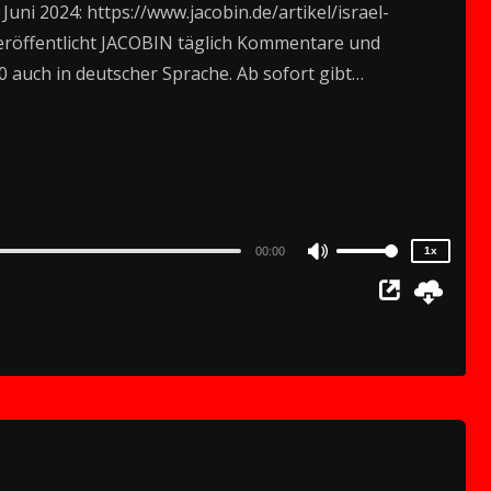
 Juni 2024: https://www.jacobin.de/artikel/israel-
röffentlicht JACOBIN täglich Kommentare und
20 auch in deutscher Sprache. Ab sofort gibt…
2x
1.5x
1.25x
1x
0.75x
00:00
1x
Use
Up/Down
Arrow
keys
to
increase
or
decrease