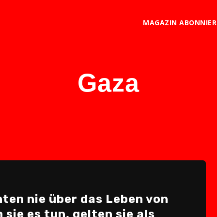
MAGAZIN ABONNIE
Gaza
hten nie über das Leben von
sie es tun, gelten sie als