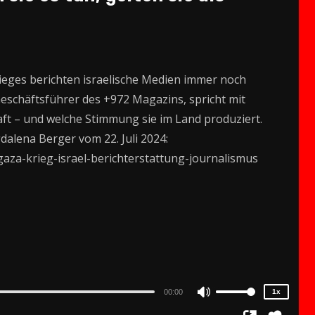
eges berichten israelische Medien immer noch
eschäftsführer des +972 Magazins, spricht mit
ft – und welche Stimmung sie im Land produziert.
alena Berger vom 22. Juli 2024:
-gaza-krieg-israel-berichterstattung-journalismus
2x
1.5x
1.25x
1x
0.75x
00:00
1x
Use