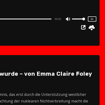
1x
0.75x
00:00
1x
Use
Up/Down
Arrow
keys
to
increase
or
decrease
 wurde – von Emma Claire Foley
volume.
nis, das erst durch die Unterstützung westlicher
achtung der nuklearen Nichtverbreitung macht die