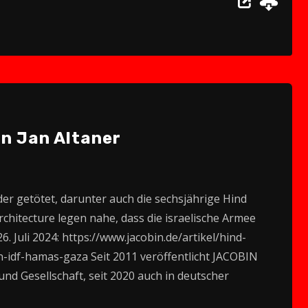
Up/Down
Arrow
keys
to
increase
or
decrease
on Jan Altaner
volume.
er getötet, darunter auch die sechsjährige Hind
hitecture legen nahe, dass die israelische Armee
6. Juli 2024: https://www.jacobin.de/artikel/hind-
n-idf-hamas-gaza Seit 2011 veröffentlicht JACOBIN
nd Gesellschaft, seit 2020 auch in deutscher