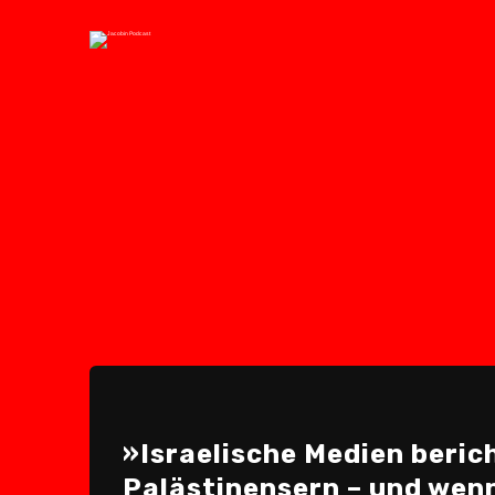
»Israelische Medien beric
Palästinensern – und wenn 