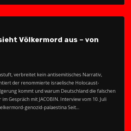
to
increase
or
decrease
sieht Völkermord aus – von
volume.
tuft, verbreitet kein antisemitisches Narrativ,
entiert der renommierte israelische Holocaust-
Folgerung kommt und warum Deutschland die falschen
r im Gespräch mit JACOBIN. Interview vom 10. Juli
voelkermord-genozid-palaestina Seit…
2x
1.5x
1.25x