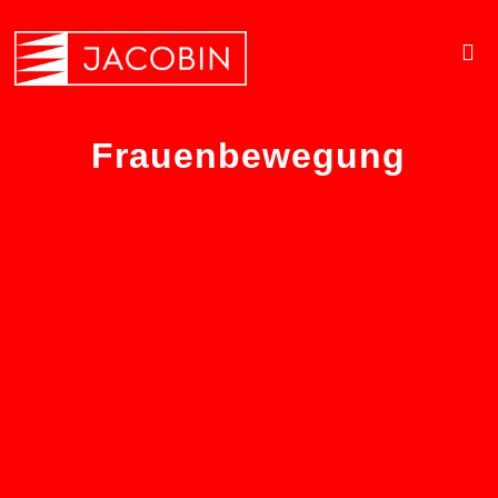
Frauenbewegung
»Im Krieg ist
Friedensaktivismus der
größte Feind« – Interview
mit Brigitte Rath