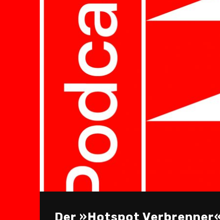
Der »Hotspot Verbrenner« 