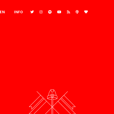
REN
INFO