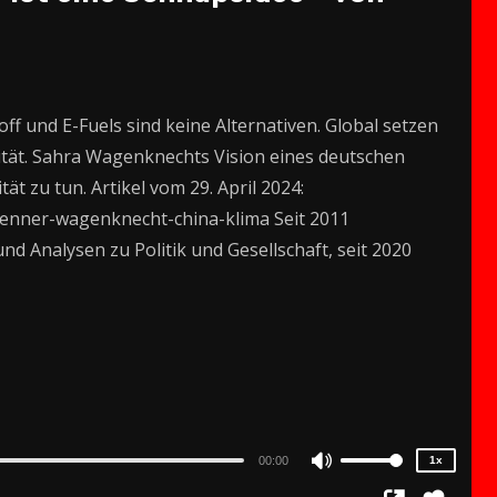
f und E-Fuels sind keine Alternativen. Global setzen
tät. Sahra Wagenknechts Vision eines deutschen
ät zu tun. Artikel vom 29. April 2024:
brenner-wagenknecht-china-klima Seit 2011
d Analysen zu Politik und Gesellschaft, seit 2020
2x
1.5x
1.25x
1x
0.75x
00:00
1x
Use