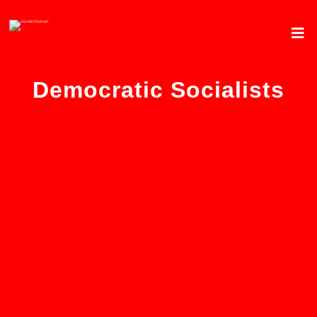
Democratic Socialists
Mamdani, AOC und Bernie
führen die Opposition
gegen Trump an – von Nick
French