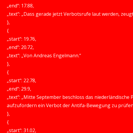
„end“: 17.88,
„text“: „Dass gerade jetzt Verbotsrufe laut werden, zeugt
},
{
„start“: 19.76,
„end“: 20.72,
„text“: „Von Andreas Engelmann.“
},
{
„start“: 22.78,
„end“: 29.9,
„text“: „Mitte September beschloss das niederländische
aufzufordern ein Verbot der Antifa-Bewegung zu prüfen
},
{
„start“: 31.02,