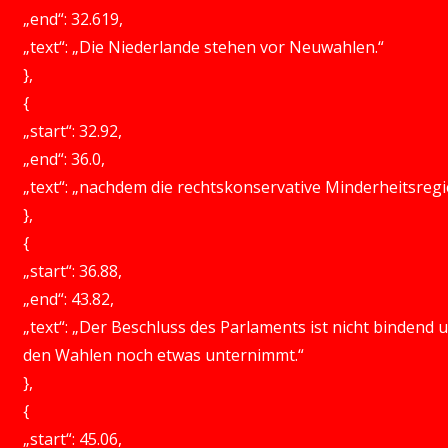
„end“: 32.619,
„text“: „Die Niederlande stehen vor Neuwahlen.“
},
{
„start“: 32.92,
„end“: 36.0,
„text“: „nachdem die rechtskonservative Minderheitsregie
},
{
„start“: 36.88,
„end“: 43.82,
„text“: „Der Beschluss des Parlaments ist nicht bindend 
den Wahlen noch etwas unternimmt.“
},
{
„start“: 45.06,