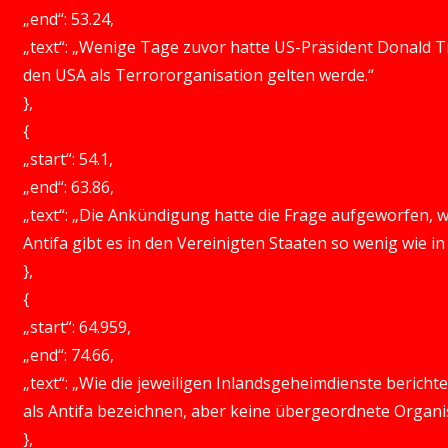
„end“: 53.24,
„text“: „Wenige Tage zuvor hatte US-Präsident Donald 
den USA als Terrororganisation gelten werde.“
},
{
„start“: 54.1,
„end“: 63.86,
„text“: „Die Ankündigung hatte die Frage aufgeworfen, 
Antifa gibt es in den Vereinigten Staaten so wenig wie i
},
{
„start“: 64.959,
„end“: 74.66,
„text“: „Wie die jeweiligen Inlandsgeheimdienste berichte
als Antifa bezeichnen, aber keine übergeordnete Organis
},