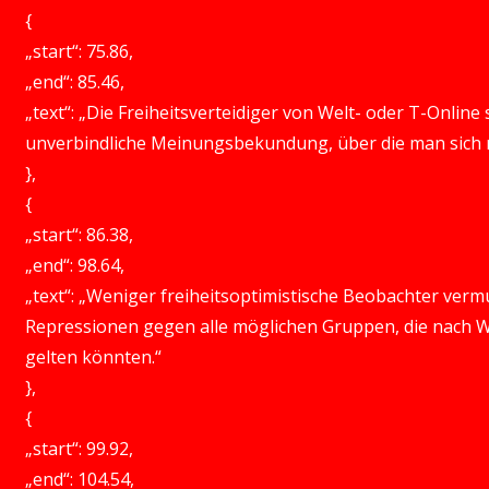
{
„start“: 75.86,
„end“: 85.46,
„text“: „Die Freiheitsverteidiger von Welt- oder T-Online
unverbindliche Meinungsbekundung, über die man sich ni
},
{
„start“: 86.38,
„end“: 98.64,
„text“: „Weniger freiheitsoptimistische Beobachter verm
Repressionen gegen alle möglichen Gruppen, die nach
gelten könnten.“
},
{
„start“: 99.92,
„end“: 104.54,