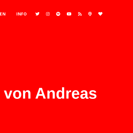
REN
INFO
– von Andreas