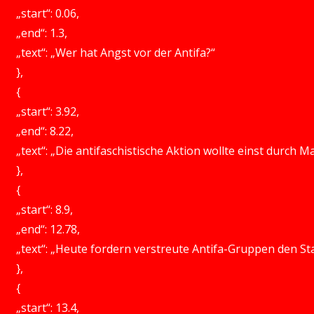
„start“: 0.06,
„end“: 1.3,
„text“: „Wer hat Angst vor der Antifa?“
},
{
„start“: 3.92,
„end“: 8.22,
„text“: „Die antifaschistische Aktion wollte einst durch
},
{
„start“: 8.9,
„end“: 12.78,
„text“: „Heute fordern verstreute Antifa-Gruppen den St
},
{
„start“: 13.4,