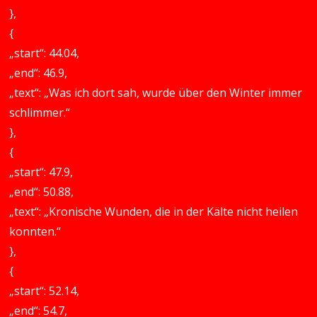
},
{
„start“: 44.04,
„end“: 46.9,
„text“: „Was ich dort sah, wurde über den Winter immer
schlimmer.“
},
{
„start“: 47.9,
„end“: 50.88,
„text“: „Kronische Wunden, die in der Kälte nicht heilen
konnten.“
},
{
„start“: 52.14,
„end“: 54.7,