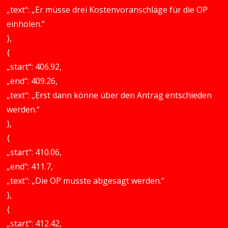
„text“: „Er müsse drei Kostenvoranschläge für die OP
einholen.“
},
{
„start“: 406.92,
„end“: 409.26,
„text“: „Erst dann könne über den Antrag entschieden
werden.“
},
{
„start“: 410.06,
„end“: 411.7,
„text“: „Die OP musste abgesagt werden.“
},
{
„start“: 412.42,