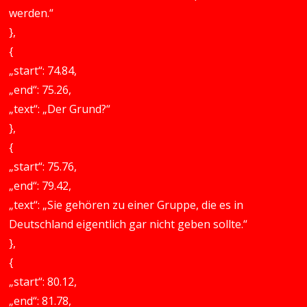
werden.“
},
{
„start“: 74.84,
„end“: 75.26,
„text“: „Der Grund?“
},
{
„start“: 75.76,
„end“: 79.42,
„text“: „Sie gehören zu einer Gruppe, die es in
Deutschland eigentlich gar nicht geben sollte.“
},
{
„start“: 80.12,
„end“: 81.78,