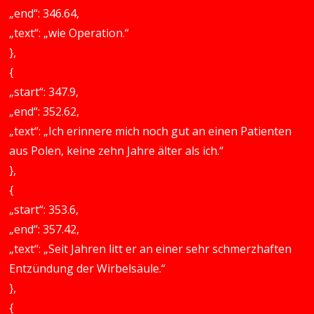
„end“: 346.64,
„text“: „wie Operation.“
},
{
„start“: 347.9,
„end“: 352.62,
„text“: „Ich erinnere mich noch gut an einen Patienten
aus Polen, keine zehn Jahre älter als ich.“
},
{
„start“: 353.6,
„end“: 357.42,
„text“: „Seit Jahren litt er an einer sehr schmerzhaften
Entzündung der Wirbelsäule.“
},
{