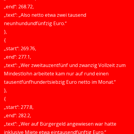
„end“: 268.72,
„text“: „Also netto etwa zwei tausend
neunhundundfünfzig Euro.“
},
{
„start“: 269.76,
„end“: 277.1,
„text“: „Wer zweitauzentfünf und zwanzig Vollzeit zum
Mindestlohn arbeitete kam nur auf rund einen
tausentfünfhundertsiebzig Euro netto im Monat.“
},
{
„start“: 277.8,
„end“: 282.2,
„text“: „Wer auf Bürgergeld angewiesen war hatte
inklusive Miete etwa eintausendfünftig Euro.“