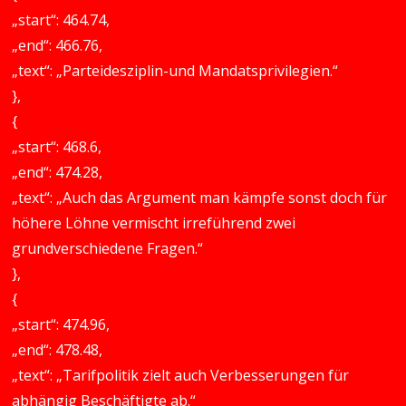
„start“: 464.74,
„end“: 466.76,
„text“: „Parteidesziplin-und Mandatsprivilegien.“
},
{
„start“: 468.6,
„end“: 474.28,
„text“: „Auch das Argument man kämpfe sonst doch für
höhere Löhne vermischt irreführend zwei
grundverschiedene Fragen.“
},
{
„start“: 474.96,
„end“: 478.48,
„text“: „Tarifpolitik zielt auch Verbesserungen für
abhängig Beschäftigte ab.“