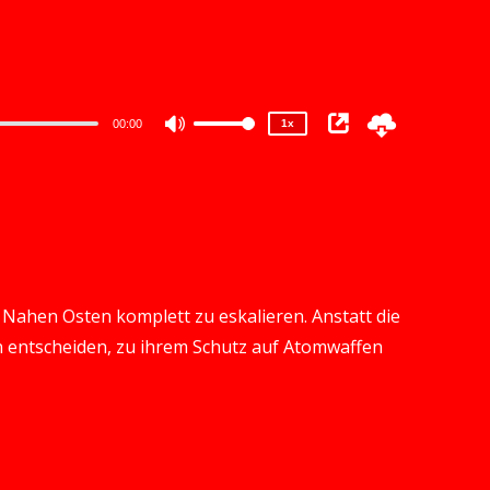
1.5x
1.25x
1x
0.75x
00:00
1x
Use
Up/Down
Arrow
keys
to
increase
m Nahen Osten komplett zu eskalieren. Anstatt die
or
n entscheiden, zu ihrem Schutz auf Atomwaffen
decrease
volume.