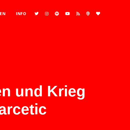
REN
INFO
en und Krieg
arcetic
2x