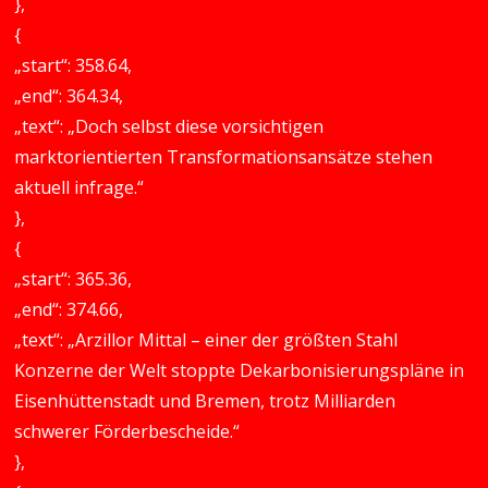
},
{
„start“: 358.64,
„end“: 364.34,
„text“: „Doch selbst diese vorsichtigen
marktorientierten Transformationsansätze stehen
aktuell infrage.“
},
{
„start“: 365.36,
„end“: 374.66,
„text“: „Arzillor Mittal – einer der größten Stahl
Konzerne der Welt stoppte Dekarbonisierungspläne in
Eisenhüttenstadt und Bremen, trotz Milliarden
schwerer Förderbescheide.“
},