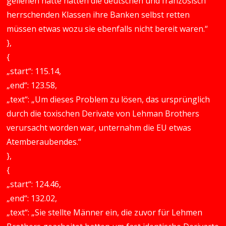
geliehen hätte hätten die deutschen und französisch
herrschenden Klassen ihre Banken selbst retten
müssen etwas wozu sie ebenfalls nicht bereit waren.“
},
{
„start“: 115.14,
„end“: 123.58,
„text“: „Um dieses Problem zu lösen, das ursprünglich
durch die toxischen Derivate von Lehman Brothers
verursacht worden war, unternahm die EU etwas
Atemberaubendes.“
},
{
„start“: 124.46,
„end“: 132.02,
„text“: „Sie stellte Männer ein, die zuvor für Lehmen