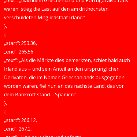
„text“: „Nachdem Griechenland und Portugal also raus
waren, stieg die Last auf den am drithöchsten
verschuldeten Mitgliedstaat Irland.“
},
{
„start“: 253.36,
„end“: 265.56,
„text“: „Als die Märkte dies bemerkten, schiet bald auch
Irland aus – und sein Anteil an den ursprünglichen
Derivaten, die im Namen Griechanlands ausgegeben
worden waren, fiel nun an das nächste Land, das vor
dem Bankrott stand – Spanien!“
},
{
„start“: 266.12,
„end“: 267.2,