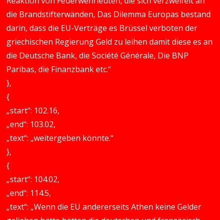
Reaktion von Feuerwehrleuten, die sich verzweifelt an
die Brandstifterwänden, Das Dilemma Europas bestand
darin, dass die EU-Verträge es Brüssel verboten der
griechischen Regierung Geld zu leihen damit diese es an
die Deutsche Bank, die Société Générale, Die BNP
Paribas, die Finanzbank etc.“
},
{
„start“: 102.16,
„end“: 103.02,
„text“: „weitergeben könnte.“
},
{
„start“: 104.02,
„end“: 114.5,
„text“: „Wenn die EU andererseits Athen keine Gelder