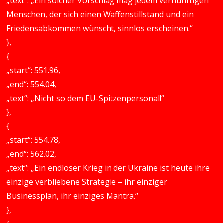
„text“: „Ein solcher Vorschlag mag jedem vernünftigen
Menschen, der sich einen Waffenstillstand und ein
Friedensabkommen wünscht, sinnlos erscheinen.“
},
{
„start“: 551.96,
„end“: 554.04,
„text“: „Nicht so dem EU-Spitzenpersonal!“
},
{
„start“: 554.78,
„end“: 562.02,
„text“: „Ein endloser Krieg in der Ukraine ist heute ihre
einzige verbliebene Strategie – ihr einziger
Businessplan, ihr einziges Mantra.“
},