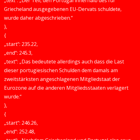
„text“: „Der Teil, den Portugal innerhalb des für
Griecheland ausgegebenen EU-Dervats schuldete,
wurde daher abgeschrieben.“
},
{
„start“: 235.22,
„end“: 245.3,
„text“: „Das bedeutete allerdings auch dass die Last
dieser portugiesischen Schulden dem damals am
zweitstärksten angeschlagenen Mitgliedstaat der
Eurozone auf die anderen Mitgliedsstaaten verlagert
wurde.“
},
{
„start“: 246.26,
„end“: 252.48,