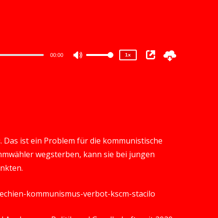
1.5x
1.25x
1x
0.75x
00:00
1x
Use
Up/Down
Arrow
keys
to
increase
. Das ist ein Problem für die kommunistische
or
ammwähler wegsterben, kann sie bei jungen
decrease
nkten.
volume.
schechien-kommunismus-verbot-kscm-stacilo