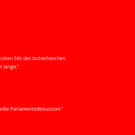
ocken Sitz des tschecheschen
 lange.“
große Parlamentsdiskussion.“