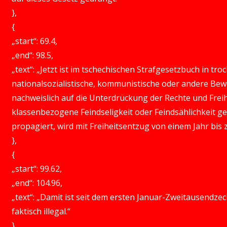
},
{
„start“: 69.4,
„end“: 98.5,
„text“: „Jetzt ist im tschechischen Strafgesetzbuch in tr
nationalsozialistische, kommunistische oder andere Bew
nachweislich auf die Unterdrückung der Rechte und Freih
klassenbezogene Feindseligkeit oder Feindsählichkeit
propagiert, wird mit Freiheitsentzug von einem Jahr bis z
},
{
„start“: 99.62,
„end“: 104.96,
„text“: „Damit ist seit dem ersten Januar-Zweitausend
faktisch illegal.“
},