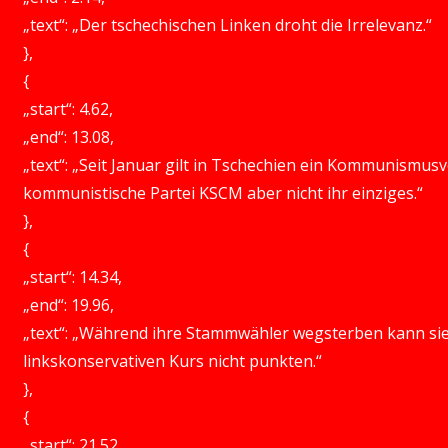
„text“: „Der tschechischen Linken droht die Irrelevanz.“
},
{
„start“: 4.62,
„end“: 13.08,
„text“: „Seit Januar gilt in Tschechien ein Kommunismusve
kommunistische Partei KSCM aber nicht ihr einziges.“
},
{
„start“: 14.34,
„end“: 19.96,
„text“: „Während ihre Stammwähler wegsterben kann si
linkskonservativen Kurs nicht punkten.“
},
{
„start“: 21.52,