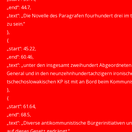
„end“: 44.7,
„text“: „Die Novelle des Paragrafen fourhundert drei im
zu sein.“
},
{
„start“: 45.22,
„end“: 60.46,
„text“: „unter den insgesamt zweihundert Abgeordneten
General und in den neunzehnhundertachzigern ironisch
tschechoslowakischen KP ist mit an Bord beim Kommuni
},
{
„start“: 61.64,
„end“: 68.5,
„text“: „Diverse antikommunistische Bürgerinitiativen 
auf dieses Gesetz gedrängt.“