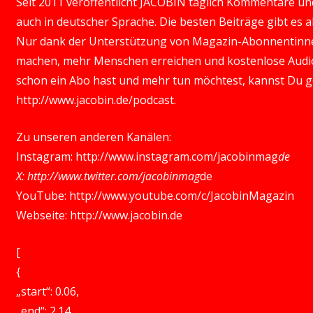
Seit 2011 veröffentlicht JACOBIN täglich Kommentare und 
auch in deutscher Sprache. Die besten Beiträge gibt es
Nur dank der Unterstützung von Magazin-Abonnentinn
machen, mehr Menschen erreichen und kostenlose Audio
schon ein Abo hast und mehr tun möchtest, kannst Du 
http://www.jacobin.de/podcast
.
Zu unseren anderen Kanälen:
Instagram:
http://www.instagram.com/jacobinmag
de
X:
http://www.twitter.com/jacobinmag
de
YouTube:
http://www.youtube.com/c/JacobinMagazin
Webseite:
http://www.jacobin.de
[
{
„start“: 0.06,
„end“: 2.14,