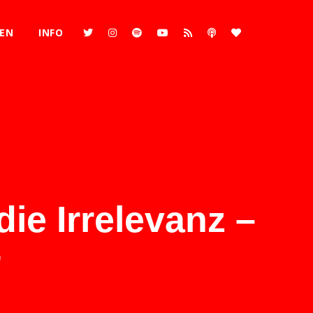
REN
INFO
ie Irrelevanz –
r
2x