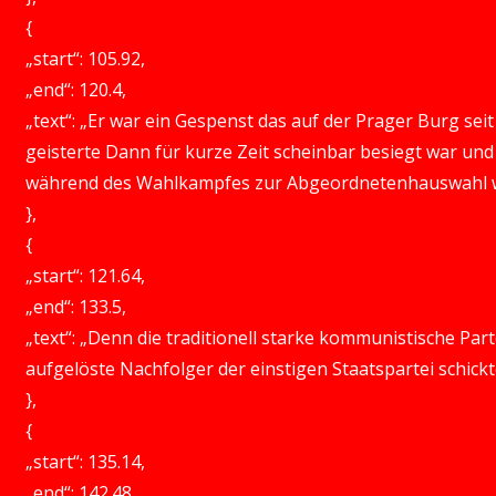
{
„start“: 105.92,
„end“: 120.4,
„text“: „Er war ein Gespenst das auf der Prager Burg se
geisterte Dann für kurze Zeit scheinbar besiegt war 
während des Wahlkampfes zur Abgeordnetenhauswahl wi
},
{
„start“: 121.64,
„end“: 133.5,
„text“: „Denn die traditionell starke kommunistische P
aufgelöste Nachfolger der einstigen Staatspartei schick
},
{
„start“: 135.14,
„end“: 142.48,