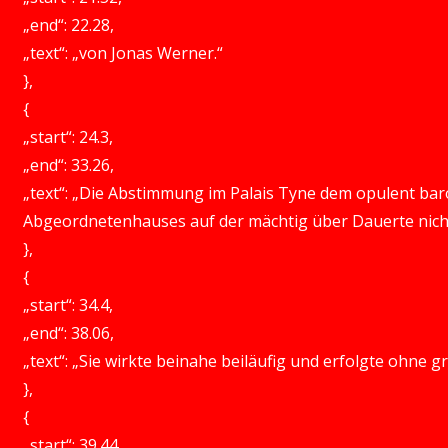
„end“: 22.28,
„text“: „von Jonas Werner.“
},
{
„start“: 24.3,
„end“: 33.26,
„text“: „Die Abstimmung im Palais Tyne dem opulent bar
Abgeordnetenhauses auf der mächtig über Dauerte nicht
},
{
„start“: 34.4,
„end“: 38.06,
„text“: „Sie wirkte beinahe beiläufig und erfolgte ohne 
},
{
„start“: 39.44,